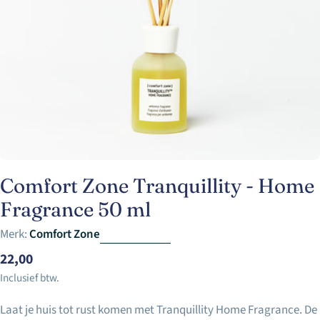
Open media 0 in modaal
Comfort Zone Tranquillity - Home
Fragrance 50 ml
Merk:
Comfort Zone
Normale
22,00
prijs
Inclusief btw.
Laat je huis tot rust komen met Tranquillity Home Fragrance. De