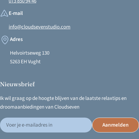
073 850 94 46
E-mail
info@cloudsevenstudio.com
Adres
Helvoirtseweg 130
5263 EH Vught
Nieuwsbrief
Ik wil graag op de hoogte blijven van de laatste relaxtips en
droomaanbiedingen van Cloudseven
E-
Aanmelden
mail