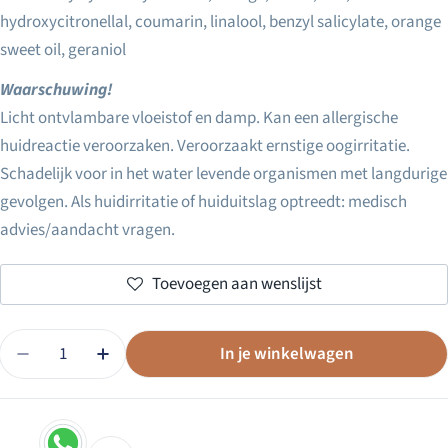
hydroxycitronellal, coumarin, linalool, benzyl salicylate, orange
sweet oil, geraniol
Waarschuwing!
Licht ontvlambare vloeistof en damp. Kan een allergische
huidreactie veroorzaken. Veroorzaakt ernstige oogirritatie.
Schadelijk voor in het water levende organismen met langdurige
Essential Micellar Water cadeau!
gevolgen. Als huidirritatie of huiduitslag optreedt: medisch
Bij aankoop van € 75,00 aan
Comfort Zone producten
advies/aandacht vragen.
ontvang je de Essential Micellar Water t.w.v. € 34,25
cadeau!
Toevoegen aan wenslijst
Micellar Water is een milde 3-in-1 gezichtsreiniger die
make-up, talg en onzuiverheden verwijdert van het
Hoeveelheid
gezicht, de ogen en de lippen. Het is bedoeld voor
In je winkelwagen
Hoeveelheid Verlagen Voor Comfort Zone Tranquillity 
Verhoog De Hoeveelheid Voor Comfort Zone T
dagelijks gebruik en hoeft in principe niet afgespoeld te
worden.
Voeg de Micellar Water toe aan je winkelwagen en
gebruik de code
WATER
om het als cadeau bij je