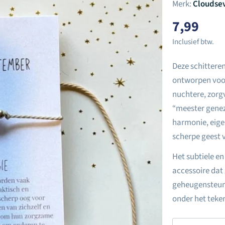
Merk:
Cloudse
Normal
7,99
prijs
Inclusief btw.
Deze schittere
ontworpen voor
nuchtere, zorgv
“meester genez
harmonie, eige
scherpe geest 
Het subtiele e
accessoire dat 
geheugensteunt
onder het teke