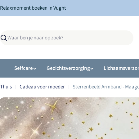
Ga
Relaxmoment boeken in Vught
naar
inhoud
Zoekopdracht
Selfcare
Gezichtsverzorging
Lichaamsverzo
Thuis
Cadeau voor moeder
Sterrenbeeld Armband - Maag
Ga
naar
productinformatie