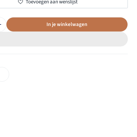
Toevoegen aan wenslijst
ellar Water
In je winkelwagen
id Verlagen Voor Sterrenbeeld Armband - Maagd
Verhoog De Hoeveelheid Voor Sterrenbeeld Armband - Ma
au!
 aan
Comfort Zone
ssential Micellar Water
5 cadeau!
in-1 gezichtsreiniger die
den verwijdert van het
en. Het is bedoeld voor
rincipe niet afgespoeld te
n.
 aan je winkelwagen en
 het als cadeau bij je
ngen. Op = op!