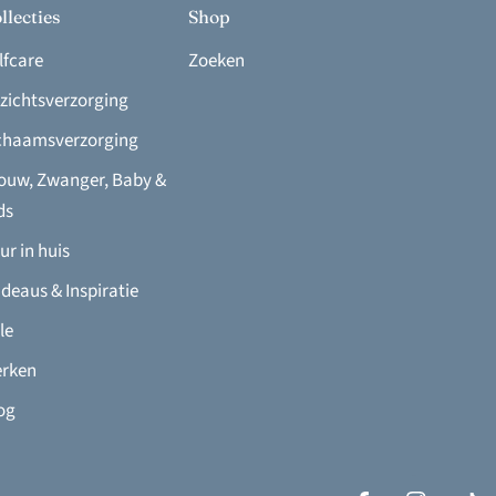
llecties
Shop
lfcare
Zoeken
zichtsverzorging
chaamsverzorging
ouw, Zwanger, Baby &
ds
ur in huis
deaus & Inspiratie
le
rken
og