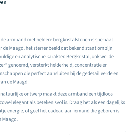
ven
e
nde armband met heldere bergkristalstenen is speciaal
 de Maagd, het sterrenbeeld dat bekend staat om zijn
uldige en analytische karakter. Bergkristal, ook wel de
er” genoemd, versterkt helderheid, concentratie en
nschappen die perfect aansluiten bij de gedetailleerde en
van de Maagd.
n natuurlijke ontwerp maakt deze armband een tijdloos
zowel elegant als betekenisvol is. Draag het als een dagelijks
je energie, of geef het cadeau aan iemand die geboren is
n Maagd.