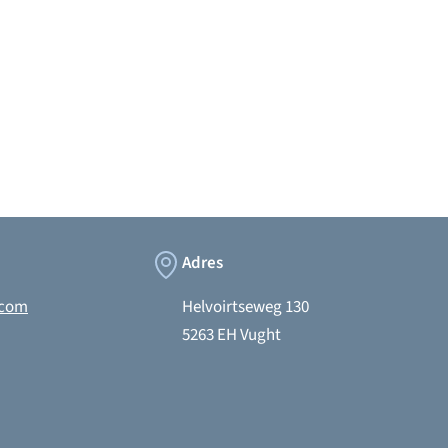
k
stagram
Tiktok
Adres
.com
Helvoirtseweg 130
5263 EH Vught