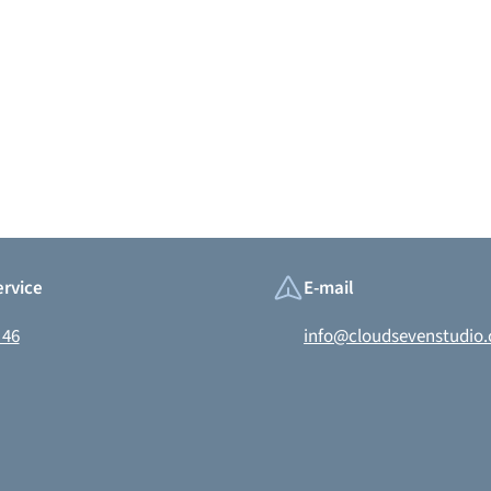
Faceboo
In
rvice
E-mail
 46
info@cloudsevenstudio