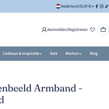
Land/regio
Nederland (EUR €)
Facebo
Ins
T
Aanmelden/Registreren
Win
Cadeaus & Inspiratie
Sale
Merken
Blog
enbeeld Armband -
d